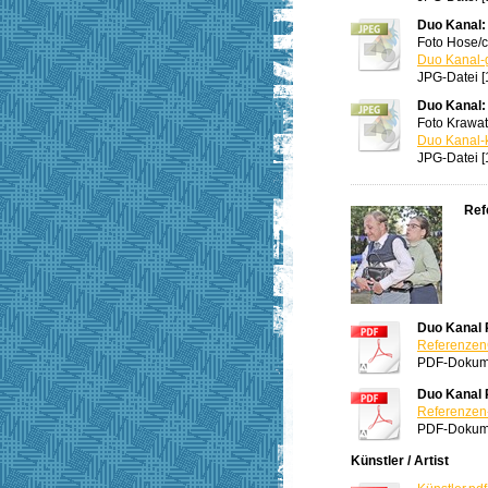
Duo Kanal: 
Foto Hose/
Duo Kanal-
JPG-Datei [
Duo Kanal: 
Foto Krawat
Duo Kanal-k
JPG-Datei [
Ref
Duo Kanal
Referenze
PDF-Dokume
Duo Kanal 
Referenzen-
PDF-Dokume
Künstler / Artist