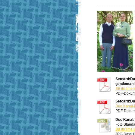
Setcard:Duo
gentleman!
BB its time
PDF-Dokume
Setcard:Duo
Duo Kanal-B
PDF-Dokume
Duo Kanal: 
Foto Stand
BB its time 
JPG-Datei [