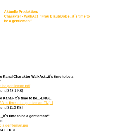
Aktuelle Produktion:
Charakter - WalkAct "Frau Blau&BoBe...it´s time to
be a gentleman!"
 Kanal Charakter WalkAct...it´s time to be a
"
 to be gentleman.pdf
nt [348.1 KB]
 Kanal- it´s time to be...-ENGL.
B its time to be gentleman-EN[...]
nt [311.3 KB]
,,,it´s time to be a gentleman!"
ard
to a gentleman.jpg
341.1 KB]