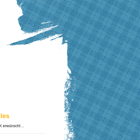
lles
erwünscht ...