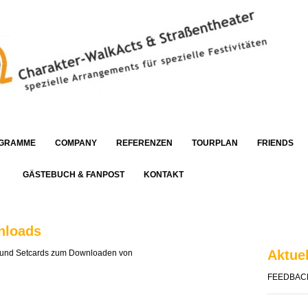
GRAMME
COMPANY
REFERENZEN
TOURPLAN
FRIENDS
S
GÄSTEBUCH & FANPOST
KONTAKT
nloads
Aktue
s und Setcards zum Downloaden von
FEEDBACK 