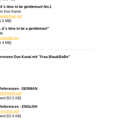
it´s time to be gentleman!-No.1
c/o Duo Kanal
gentleman.jpg
1.0 MB]
..it´s time to be a gentleman!"
te
rawatte.jpg
1.4 MB]
erenzen Duo Kanal mit "Frau Blau&BoBe"
 Referenzen - GERMAN
nGERMAN.pdf
nt [52.5 KB]
References - ENGLISH
english.pdf
nt [52.6 KB]