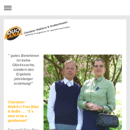
" gutes Benehmen
ist keine
Glückssache,
sondern das
Ergebnis
jahrelanger
erziehung!"
Charakter-
WalkAct Frau Blau
& BoBe . . . "it`s
time to be a
gentleman!"