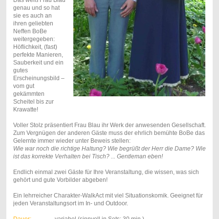
Das weiß Frau Blau
genau und so hat
sie es auch an
ihren geliebten
Neffen BoBe
weitergegeben:
Höflichkeit, (fast)
perfekte Manieren,
Sauberkeit und ein
gutes
Erscheinungsbild –
vom gut
gekämmten
Scheitel bis zur
Krawatte!
Voller Stolz präsentiert Frau Blau ihr Werk der anwesenden Gesellschaft.
Zum Vergnügen der anderen Gäste muss der ehrlich bemühte BoBe das
Gelernte immer wieder unter Beweis stellen:
Wie war noch die richtige Haltung? Wie begrüßt der Herr die Dame? Wie
ist das korrekte Verhalten bei Tisch? ... Gentleman eben!
Endlich einmal zwei Gäste für Ihre Veranstaltung, die wissen, was sich
gehört und gute Vorbilder abgeben!
Ein lehrreicher Charakter-WalkAct mit viel Situationskomik. Geeignet für
jeden Veranstaltungsort im In- und Outdoor.